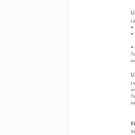
U
La
To
av
U
Le
un
To
sé
R
Ve