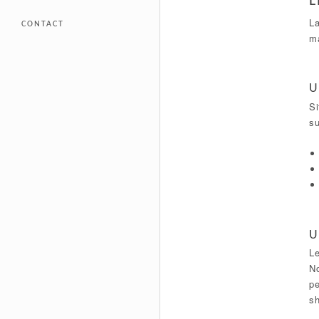
L
La
CONTACT
ma
U
Si
su
U
Le
No
pe
sh