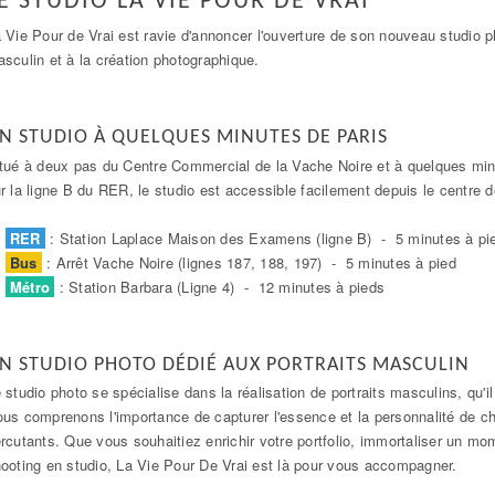
E STUDIO LA VIE POUR DE VRAI
 Vie Pour de Vrai est ravie d'annoncer l'ouverture de son nouveau studio p
sculin et à la création photographique.
N STUDIO À QUELQUES MINUTES DE PARIS
tué à deux pas du Centre Commercial de la Vache Noire et à quelques mi
r la ligne B du RER, le studio est accessible facilement depuis le centre d
RER
: Station Laplace Maison des Examens (ligne B) - 5 minutes à pi
Bus
: Arrêt Vache Noire (lignes 187, 188, 197) - 5 minutes à pied
Métro
: Station Barbara (Ligne 4) - 12 minutes à pieds
N STUDIO PHOTO DÉDIÉ AUX PORTRAITS MASCULIN
 studio photo se spécialise dans la réalisation de portraits masculins, qu
us comprenons l'importance de capturer l'essence et la personnalité de 
rcutants. Que vous souhaitiez enrichir votre portfolio, immortaliser un mom
ooting en studio, La Vie Pour De Vrai est là pour vous accompagner.